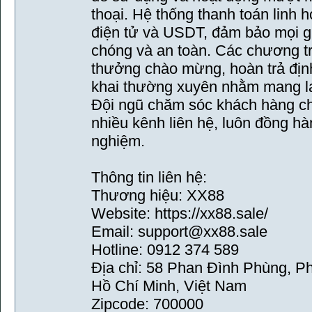
thoại. Hệ thống thanh toán linh h
điện tử và USDT, đảm bảo mọi g
chóng và an toàn. Các chương t
thưởng chào mừng, hoàn trả định
khai thường xuyên nhằm mang lại 
Đội ngũ chăm sóc khách hàng ch
nhiều kênh liên hệ, luôn đồng hà
nghiệm.
Thông tin liên hệ:
Thương hiệu: XX88
Website: https://xx88.sale/
Email: support@xx88.sale
Hotline: 0912 374 589
Địa chỉ: 58 Phan Đình Phùng, 
Hồ Chí Minh, Việt Nam
Zipcode: 700000