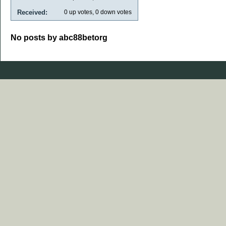
Received:
0
up votes,
0
down votes
No posts by abc88betorg