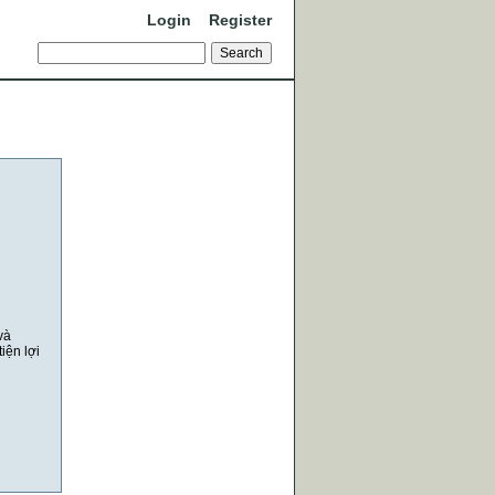
Login
Register
và
iện lợi