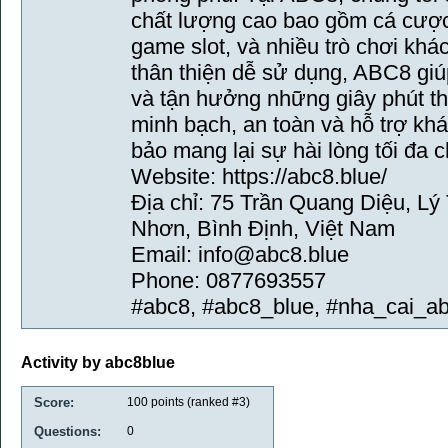
chất lượng cao bao gồm cá cược 
game slot, và nhiều trò chơi khác
thân thiện dễ sử dụng, ABC8 giú
và tận hưởng những giây phút th
minh bạch, an toàn và hỗ trợ k
bảo mang lại sự hài lòng tối đa 
Website: https://abc8.blue/
Địa chỉ: 75 Trần Quang Diệu, Lý
Nhơn, Bình Định, Việt Nam
Email: info@abc8.blue
Phone: 0877693557
#abc8, #abc8_blue, #nha_cai_a
Activity by abc8blue
Score:
100
points (ranked #
3
)
Questions:
0