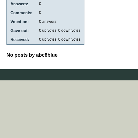
Answers:
0
Comments:
0
Voted on:
0
answers
Gave out:
0
up votes,
0
down votes
Received:
0
up votes,
0
down votes
No posts by abc8blue