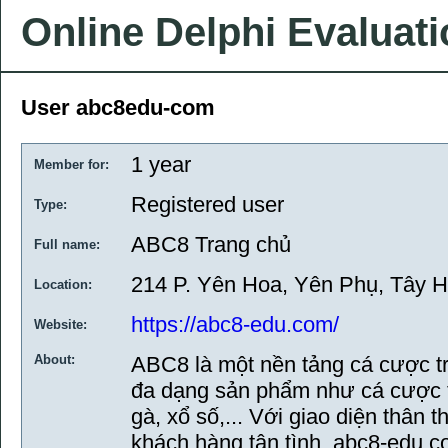
Online Delphi Evaluat
User abc8edu-com
1 year
Member for:
Registered user
Type:
ABC8 Trang chủ
Full name:
214 P. Yên Hoa, Yên Phụ, Tây H
Location:
https://abc8-edu.com/
Website:
About:
ABC8 là một nền tảng cá cược t
đa dạng sản phẩm như cá cược th
gà, xổ số,... Với giao diện thân 
khách hàng tận tình, abc8-edu.co