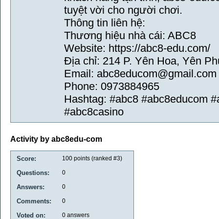
tuyệt vời cho người chơi.
Thông tin liên hệ:
Thương hiệu nhà cái: ABC8
Website: https://abc8-edu.com/
Địa chỉ: 214 P. Yên Hoa, Yên Ph
Email: abc8educom@gmail.com
Phone: 0973884965
Hashtag: #abc8 #abc8educom #
#abc8casino
Activity by abc8edu-com
Score:
100
points (ranked #
3
)
Questions:
0
Answers:
0
Comments:
0
Voted on:
0
answers