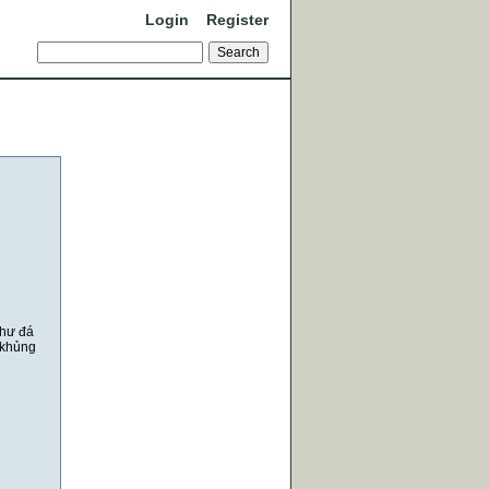
Login
Register
như đá
 khủng