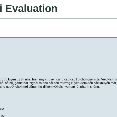
i Evaluation
trực tuyến uy tín nhất hiện nay chuyên cung cấp các trò chơi giải trí tại Việt Nam 
n cá, nổ hũ, game bài. Ngoài ra nhà cái còn thường xuyên đem đến các khuyến mãi
 cho người chơi mới cũng như đi kèm với dịch vụ nạp rút nhanh chóng.
cv/
.cv