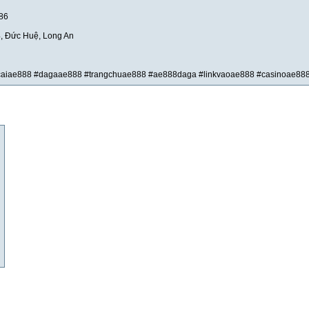
786
4, Đức Huệ, Long An
caiae888 #dagaae888 #trangchuae888 #ae888daga #linkvaoae888 #casinoae88