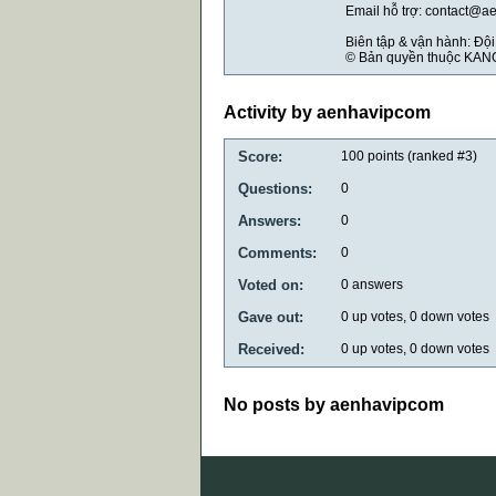
Email hỗ trợ: contact@a
Biên tập & vận hành: Độ
© Bản quyền thuộc KANG
Activity by aenhavipcom
Score:
100
points (ranked #
3
)
Questions:
0
Answers:
0
Comments:
0
Voted on:
0
answers
Gave out:
0
up votes,
0
down votes
Received:
0
up votes,
0
down votes
No posts by aenhavipcom