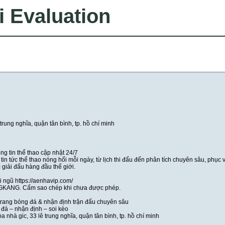
i Evaluation
 trung nghĩa, quận tân bình, tp. hồ chí minh
g tin thể thao cập nhật 24/7
n tức thể thao nóng hổi mỗi ngày, từ lịch thi đấu đến phân tích chuyên sâu, phục 
giải đấu hàng đầu thế giới.
i ngũ https://aenhavip.com/
GKANG. Cấm sao chép khi chưa được phép.
rang bóng đá & nhận định trận đấu chuyên sâu
 đá – nhận định – soi kèo
òa nhà gic, 33 lê trung nghĩa, quận tân bình, tp. hồ chí minh