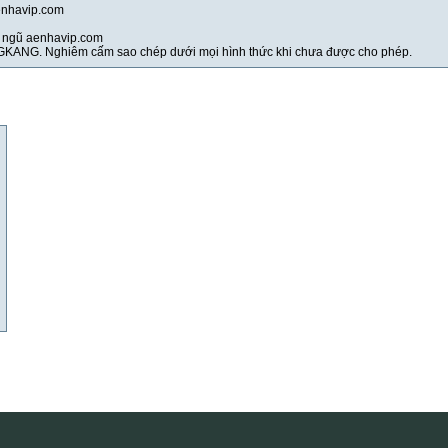
enhavip.com
i ngũ aenhavip.com
KANG. Nghiêm cấm sao chép dưới mọi hình thức khi chưa được cho phép.