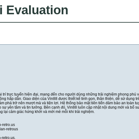
i Evaluation
ải trí trực tuyến hiện đại, mang đến cho người dùng những trải nghiệm phong phú v
ộng hấp dẫn. Giao diện của Vin88 được thiết kế tinh gọn, thân thiện, dễ sử dụng tr
khám phá trở nên mượt mà và tiện lợi. Hệ thống bảo mật tiên tiến đảm bảo an toàn tu
ạo sự yên tâm và tin tưởng. Bên cạnh đó, Vin88 luôn cập nhật nội dung mới và bổ s
g lại cảm giác hứng khởi và mới mẻ mỗi khi trải nghiệm.
-retro.us
dan-retrous
-retro.us.