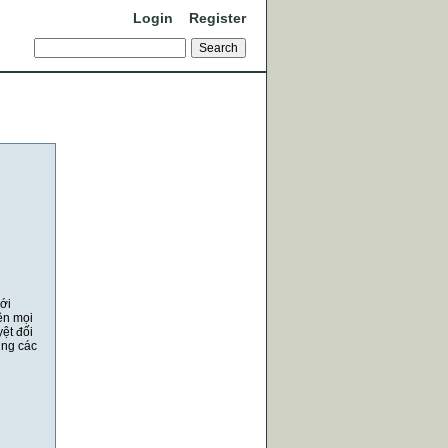
Login
Register
ới
ên mọi
yệt đối
ung các