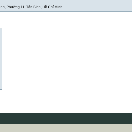
inh, Phường 11, Tân Bình, Hồ Chí Minh.