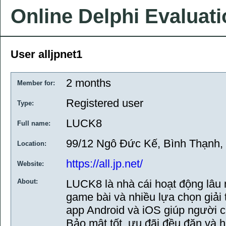
Online Delphi Evaluat
User alljpnet1
2 months
Member for:
Registered user
Type:
LUCK8
Full name:
99/12 Ngô Đức Kế, Bình Thạnh,
Location:
https://all.jp.net/
Website:
About:
LUCK8 là nhà cái hoạt động lâu n
game bài và nhiều lựa chọn giải t
app Android và iOS giúp người c
Bảo mật tốt, ưu đãi đều đặn và 