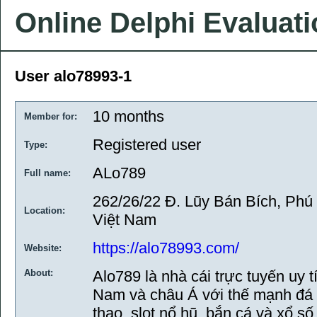
Online Delphi Evaluat
User alo78993-1
10 months
Member for:
Registered user
Type:
ALo789
Full name:
262/26/22 Đ. Lũy Bán Bích, Phú
Location:
Việt Nam
https://alo78993.com/
Website:
About:
Alo789 là nhà cái trực tuyến uy tí
Nam và châu Á với thế mạnh đá 
thao, slot nổ hũ, bắn cá và xổ s