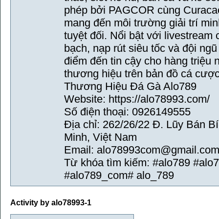
phép bởi PAGCOR cùng Curacao
mang đến môi trường giải trí mi
tuyệt đối. Nổi bật với livestream
bạch, nạp rút siêu tốc và đội ng
điểm đến tin cậy cho hàng triệu 
thương hiệu trên bản đồ cá cược
Thương Hiệu Đá Gà Alo789
Website: https://alo78993.com/
Số điện thoại: 0926149555
Địa chỉ: 262/26/22 Đ. Lũy Bán B
Minh, Việt Nam
Email: alo78993com@gmail.co
Từ khóa tìm kiếm: #alo789 #alo
#alo789_com# alo_789
Activity by alo78993-1