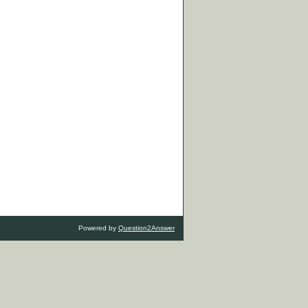
Powered by
Question2Answer