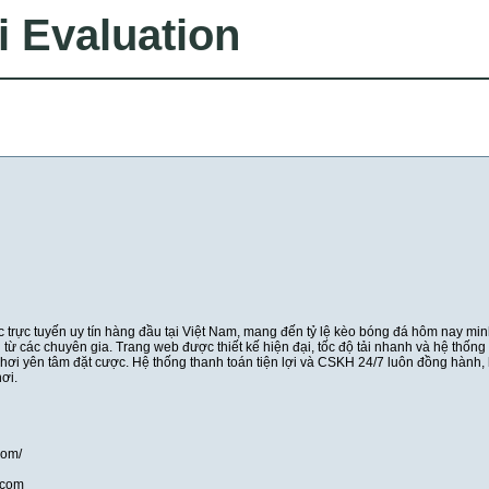
i Evaluation
 trực tuyến uy tín hàng đầu tại Việt Nam, mang đến tỷ lệ kèo bóng đá hôm nay mi
từ các chuyên gia. Trang web được thiết kế hiện đại, tốc độ tải nhanh và hệ thống
hơi yên tâm đặt cược. Hệ thống thanh toán tiện lợi và CSKH 24/7 luôn đồng hành, 
ơi.
com/
.com