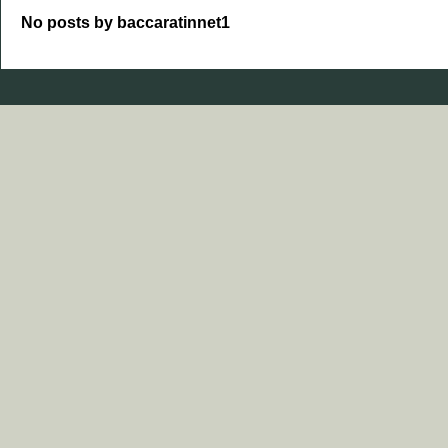
No posts by baccaratinnet1