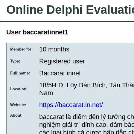
Online Delphi Evaluat
User baccaratinnet1
10 months
Member for:
Registered user
Type:
Baccarat innet
Full name:
18/5H Đ. Lũy Bán Bích, Tân Thà
Location:
Nam
https://baccarat.in.net/
Website:
About:
baccarat là điểm đến lý tưởng c
nghiệm giải trí đỉnh cao, đảm bả
các loại hình cá cược hấp dẫn c