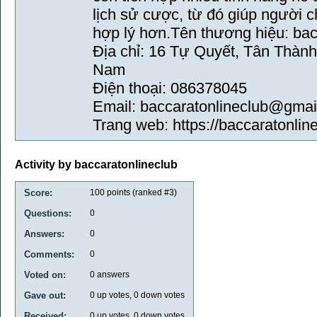
lịch sử cược, từ đó giúp người 
hợp lý hơn.Tên thương hiệu: bac
Địa chỉ: 16 Tự Quyết, Tân Thành
Nam
Điện thoại: 086378045
Email: baccaratonlineclub@gmai
Trang web: https://baccaratonline
Activity by baccaratonlineclub
Score:
100
points (ranked #
3
)
Questions:
0
Answers:
0
Comments:
0
Voted on:
0
answers
Gave out:
0
up votes,
0
down votes
Received:
0
up votes,
0
down votes