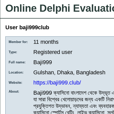
Online Delphi Evaluat
User baji999club
11 months
Member for:
Registered user
Type:
Baji999
Full name:
Gulshan, Dhaka, Bangladesh
Location:
https://baji999.club/
Website:
About:
Baji999 ক্যাসিনো বাংলাদেশ থেকে উদ্ভূত একটি
যা সারা বিশ্বের খেলোয়াড়দের জন্য একটি নির
প্রযুক্তিগত উদ্ভাবন, ন্যায্যতা এবং ব্যবহার
ক্যাসিনো স্পোর্টস বেটিং, লাইভ ক্যাসিনো, স্