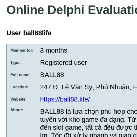
Online Delphi Evaluat
User ball88life
3 months
Member for:
Registered user
Type:
BALL88
Full name:
247 Đ. Lê Văn Sỹ, Phú Nhuận, H
Location:
https://ball88.life/
Website:
About:
BALL88 là lựa chọn phù hợp cho n
tuyến với kho game đa dạng. Từ 
đến slot game, tất cả đều được t
lợi. Tốc độ xử lý nhanh và giao 