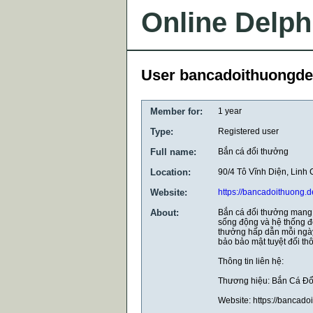
Online Delph
User bancadoithuongd
Member for:
1 year
Type:
Registered user
Full name:
Bắn cá đổi thưởng
Location:
90/4 Tô Vĩnh Diện, Linh
Website:
https://bancadoithuong.d
About:
Bắn cá đổi thưởng mang đ
sống động và hệ thống đ
thưởng hấp dẫn mỗi ngày 
bảo bảo mật tuyệt đối thô
Thông tin liên hệ:
Thương hiệu: Bắn Cá Đ
Website: https://bancad