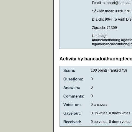
Email: support@bancado
Số điện thoại: 0328 278
Địa chỉ: 90/4 Tô Vĩnh Di
Zipcode: 71309
Hashtags:
#bancadoithuong #game
#gamebancadoithuonguy
Activity by bancadoithuongdec
Score:
100
points (ranked #
3
)
Questions:
0
Answers:
0
Comments:
0
Voted on:
0
answers
Gave out:
0
up votes,
0
down votes
Received:
0
up votes,
0
down votes