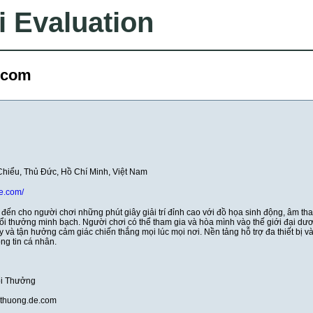
i Evaluation
ecom
 Chiểu, Thủ Đức, Hồ Chí Minh, Việt Nam
e.com/
ến cho người chơi những phút giây giải trí đỉnh cao với đồ họa sinh động, âm th
ổi thưởng minh bạch. Người chơi có thể tham gia và hòa mình vào thế giới đại dư
và tận hưởng cảm giác chiến thắng mọi lúc mọi nơi. Nền tảng hỗ trợ đa thiết bị v
ng tin cá nhân.
ổi Thưởng
oithuong.de.com