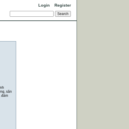
Login
Register
anh
ơng, săn
à đảm