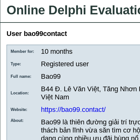
Online Delphi Evaluat
User bao99contact
10 months
Member for:
Registered user
Type:
Bao99
Full name:
B44 Đ. Lê Văn Việt, Tăng Nhơn 
Location:
Việt Nam
https://bao99.contact/
Website:
About:
Bao99 là thiên đường giải trí tr
thách bản lĩnh vừa săn tìm cơ hộ
dạng cùng nhiều ưu đãi bùng n