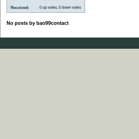
Received:
0
up votes,
0
down votes
No posts by bao99contact