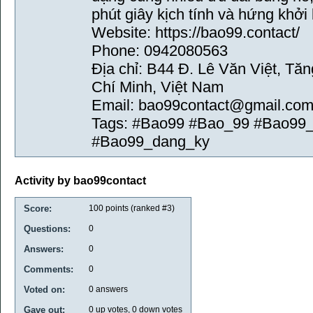
phút giây kịch tính và hứng khởi
Website: https://bao99.contact/
Phone: 0942080563
Địa chỉ: B44 Đ. Lê Văn Việt, T
Chí Minh, Việt Nam
Email: bao99contact@gmail.co
Tags: #Bao99 #Bao_99 #Bao99_
#Bao99_dang_ky
Activity by bao99contact
Score:
100
points (ranked #
3
)
Questions:
0
Answers:
0
Comments:
0
Voted on:
0
answers
Gave out:
0
up votes,
0
down votes