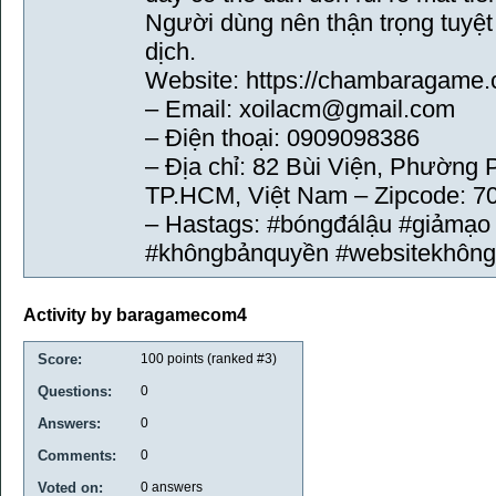
Người dùng nên thận trọng tuyệt
dịch.
Website: https://chambaragame.
– Email: xoilacm@gmail.com
– Điện thoại: 0909098386
– Địa chỉ: 82 Bùi Viện, Phường
TP.HCM, Việt Nam – Zipcode: 7
– Hastags: #bóngđálậu #giảmạo
#khôngbảnquyền #websitekhông
Activity by baragamecom4
Score:
100
points (ranked #
3
)
Questions:
0
Answers:
0
Comments:
0
Voted on:
0
answers