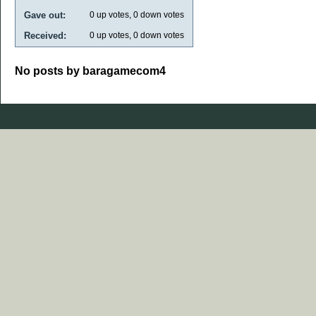
Gave out:
0
up votes,
0
down votes
Received:
0
up votes,
0
down votes
No posts by baragamecom4