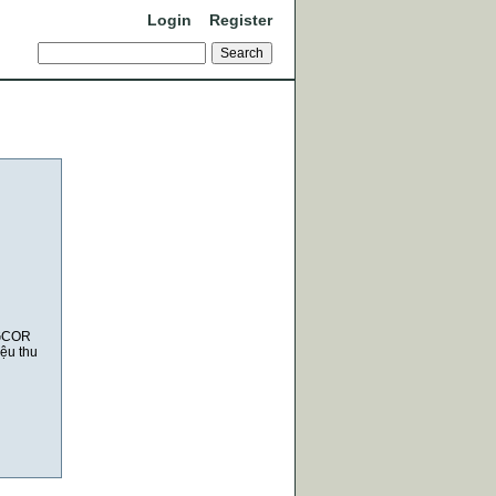
Login
Register
AGCOR
iệu thu