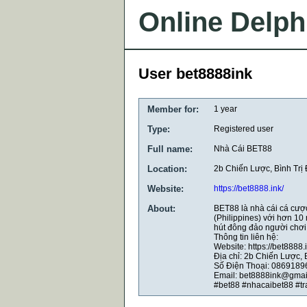
Online Delph
User bet8888ink
Member for:
1 year
Type:
Registered user
Full name:
Nhà Cái BET88
Location:
2b Chiến Lược, Bình Trị
Website:
https://bet8888.ink/
About:
BET88 là nhà cái cá cượ
(Philippines) với hơn 10
hút đông đảo người chơi 
Thông tin liên hệ:
Website: https://bet8888.
Địa chỉ: 2b Chiến Lược, 
Số Điện Thoại: 0869189
Email: bet8888ink@gmai
#bet88 #nhacaibet88 #t