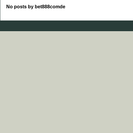
No posts by bet888comde