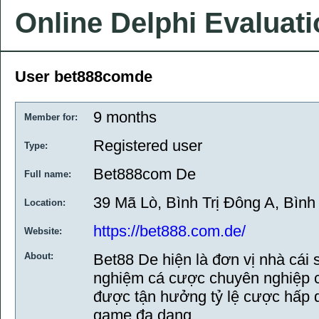
Online Delphi Evaluat
User bet888comde
9 months
Member for:
Registered user
Type:
Bet888com De
Full name:
39 Mã Lò, Bình Trị Đông A, Bình
Location:
https://bet888.com.de/
Website:
About:
Bet88 De hiện là đơn vị nhà cái 
nghiệm cá cược chuyên nghiệp c
được tận hưởng tỷ lệ cược hấp d
game đa dạng.