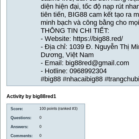
diện hiện đại, tốc độ nạp rút n
tiên tiến, BIG88 cam kết tạo ra 
minh bạch và công bằng cho mọi
THÔNG TIN CHI TIẾT:
- Website: https://big88.red/
- Địa chỉ: 1039 Đ. Nguyễn Thị Mi
Dương, Việt Nam
- Email: big88red@gmail.com
- Hotline: 0968992304
#big88 #nhacaibig88 #trangchub
Activity by big88red1
Score:
100
points (ranked #
3
)
Questions:
0
Answers:
0
Comments:
0