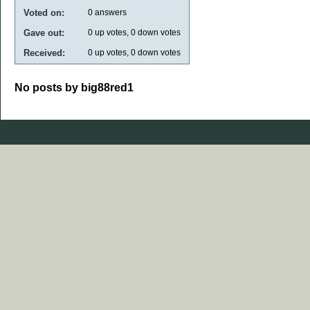
Voted on:
0
answers
Gave out:
0
up votes,
0
down votes
Received:
0
up votes,
0
down votes
No posts by big88red1