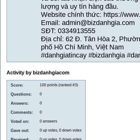
lượng và uy tín hàng đầu.
Website chính thức: https://www
Email: admin@bizdanhgia.com
SĐT: 0334913555
Địa chỉ: 62 Đ. Tân Hòa 2, Phườ
phố Hồ Chí Minh, Việt Nam
#danhgiatincay #bizdanhgia #da
Activity by bizdanhgiacom
Score:
100
points (ranked #
3
)
Questions:
0
Answers:
0
Comments:
0
Voted on:
0
answers
Gave out:
0
up votes,
0
down votes
Received:
0
up votes,
0
down votes