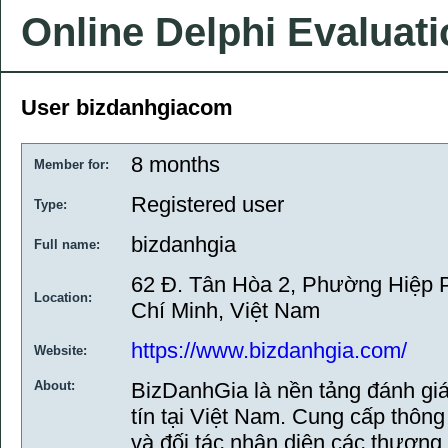
Online Delphi Evaluat
User bizdanhgiacom
8 months
Member for:
Registered user
Type:
bizdanhgia
Full name:
62 Đ. Tân Hòa 2, Phường Hiệp 
Location:
Chí Minh, Việt Nam
https://www.bizdanhgia.com/
Website:
About:
BizDanhGia là nền tảng đánh gi
tín tại Việt Nam. Cung cấp thông
và đối tác nhận diện các thương 