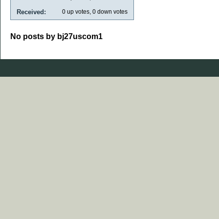
Received:
0
up votes,
0
down votes
No posts by bj27uscom1