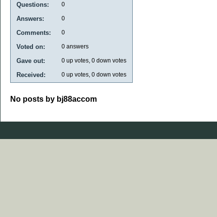
Questions:
0
Answers:
0
Comments:
0
Voted on:
0
answers
Gave out:
0
up votes,
0
down votes
Received:
0
up votes,
0
down votes
No posts by bj88accom