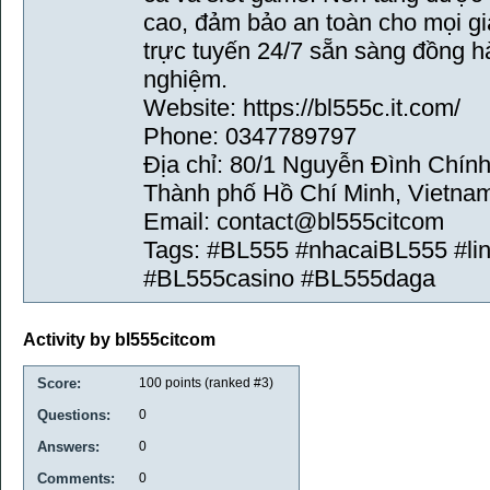
cao, đảm bảo an toàn cho mọi gia
trực tuyến 24/7 sẵn sàng đồng hà
nghiệm.
Website: https://bl555c.it.com/
Phone: 0347789797
Địa chỉ: 80/1 Nguyễn Đình Chín
Thành phố Hồ Chí Minh, Vietna
Email: contact@bl555citcom
Tags: #BL555 #nhacaiBL555 #li
#BL555casino #BL555daga
Activity by bl555citcom
Score:
100
points (ranked #
3
)
Questions:
0
Answers:
0
Comments:
0