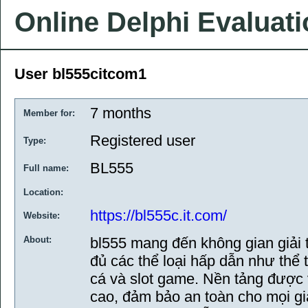
Online Delphi Evaluat
User bl555citcom1
7 months
Member for:
Registered user
Type:
BL555
Full name:
Location:
https://bl555c.it.com/
Website:
About:
bl555 mang đến không gian giải t
đủ các thể loại hấp dẫn như thể t
cá và slot game. Nền tảng được 
cao, đảm bảo an toàn cho mọi gia