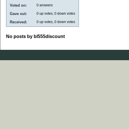
Voted on:
0
answers
Gave out:
0
up votes,
0
down votes
Received:
0
up votes,
0
down votes
No posts by bl555discount