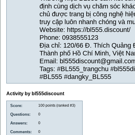
định cùng dịch vụ chăm sóc khá
chủ được trang bị công nghệ hiệ
truy cập luôn nhanh chóng và m
Website: https://bl555.discount/
Phone: 0938555123
Địa chỉ: 120/66 Đ. Thích Quảng
Thành phố Hồ Chí Minh, Việt N
Email: bl555discount@gmail.co
Tags: #BL555_trangchu #bl555d
#BL555 #dangky_BL555
Activity by bl555discount
Score:
100
points (ranked #
3
)
Questions:
0
Answers:
0
Comments:
0