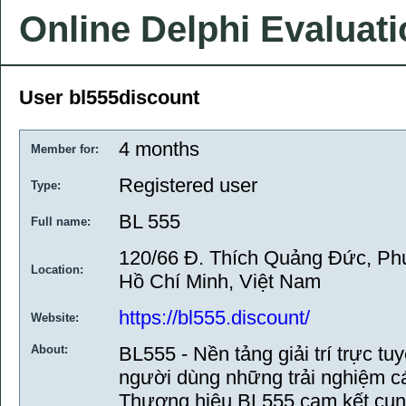
Online Delphi Evaluat
User bl555discount
4 months
Member for:
Registered user
Type:
BL 555
Full name:
120/66 Đ. Thích Quảng Đức, Ph
Location:
Hồ Chí Minh, Việt Nam
https://bl555.discount/
Website:
About:
BL555 - Nền tảng giải trí trực 
người dùng những trải nghiệm c
Thương hiệu BL555 cam kết cun