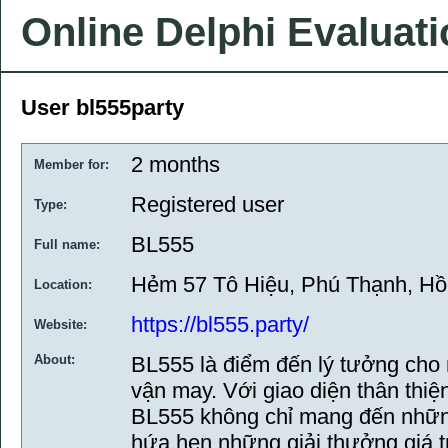
Online Delphi Evaluat
User bl555party
2 months
Member for:
Registered user
Type:
BL555
Full name:
Hẻm 57 Tô Hiệu, Phú Thạnh, Hồ
Location:
https://bl555.party/
Website:
About:
BL555 là điểm đến lý tưởng cho 
vận may. Với giao diện thân thiệ
BL555 không chỉ mang đến những
hứa hẹn những giải thưởng giá t