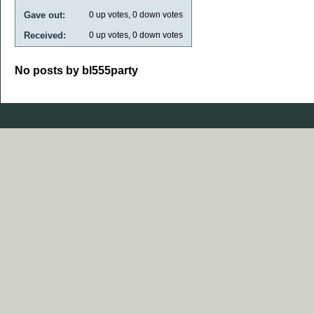
Gave out:
0
up votes,
0
down votes
Received:
0
up votes,
0
down votes
No posts by bl555party