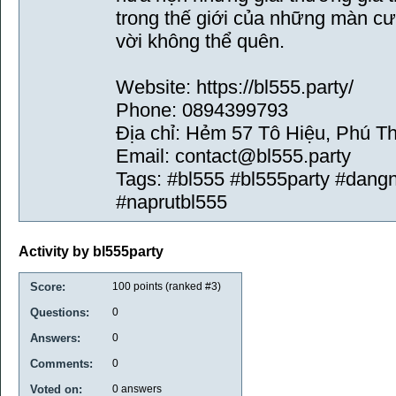
trong thế giới của những màn cượ
vời không thể quên.
Website: https://bl555.party/
Phone: 0894399793
Địa chỉ: Hẻm 57 Tô Hiệu, Phú T
Email: contact@bl555.party
Tags: #bl555 #bl555party #dang
#naprutbl555
Activity by bl555party
Score:
100
points (ranked #
3
)
Questions:
0
Answers:
0
Comments:
0
Voted on:
0
answers