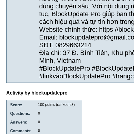
dùng chuyên sâu. Với nội dung r
tục, BlockUpdate Pro giúp bạn th
cách hiệu quả và tự tin hơn tron
Website chính thức: https://blo
Email: blockupdatepro@gmail.c
SĐT: 0829663214
Địa chỉ: 37 Đ. Bình Tiên, Khu p
Minh, Vietnam
#BlockUpdatePro #BlockUpdate
#linkvàoBlockUpdatePro #trang
Activity by blockupdatepro
Score:
100
points (ranked #
3
)
Questions:
0
Answers:
0
Comments:
0