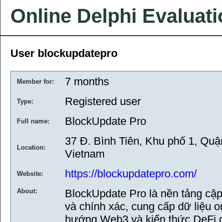
Online Delphi Evaluat
User blockupdatepro
7 months
Member for:
Registered user
Type:
BlockUpdate Pro
Full name:
37 Đ. Bình Tiên, Khu phố 1, Quậ
Location:
Vietnam
https://blockupdatepro.com/
Website:
About:
BlockUpdate Pro là nền tảng cập
và chính xác, cung cấp dữ liệu o
hướng Web3 và kiến thức DeFi c