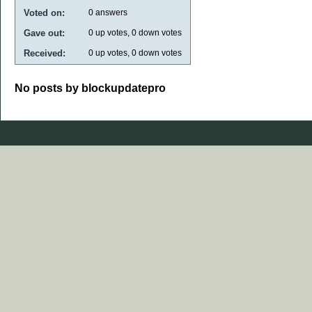
Voted on:
0
answers
Gave out:
0
up votes,
0
down votes
Received:
0
up votes,
0
down votes
No posts by blockupdatepro