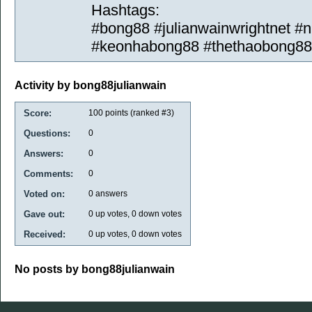
Hashtags:
#bong88 #julianwainwrightnet #
#keonhabong88 #thethaobong88
Activity by bong88julianwain
Score:
100
points (ranked #
3
)
Questions:
0
Answers:
0
Comments:
0
Voted on:
0
answers
Gave out:
0
up votes,
0
down votes
Received:
0
up votes,
0
down votes
No posts by bong88julianwain