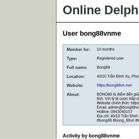
Online Delph
User bong88vnme
Member for:
10 months
Type:
Registered user
Full name:
Bong88
Location:
40/10 Trần Đình Xu, Phư
Website:
https://bong88vn.me/
About:
BONG88 là điểm đến giải t
tính. Với tỷ lệ cược hấp
Website chính thức: http
Email: admin@bong88v
Hotline: 0943040157
Địa chỉ: 40/10 Trần Đìn
#bong88 #bong_88vn #t
Activity by bong88vnme