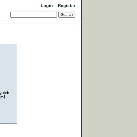
Login
Register
y kịch
 mê.