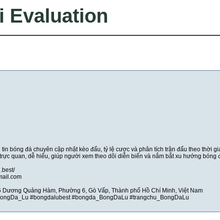
i Evaluation
tin bóng đá chuyên cập nhật kèo đấu, tỷ lệ cược và phân tích trận đấu theo thời gi
trực quan, dễ hiểu, giúp người xem theo dõi diễn biến và nắm bắt xu hướng bóng 
.best/
mail.com
96 Dương Quảng Hàm, Phường 6, Gò Vấp, Thành phố Hồ Chí Minh, Việt Nam
BongDa_Lu #bongdalubest #bongda_BongDaLu #trangchu_BongDaLu