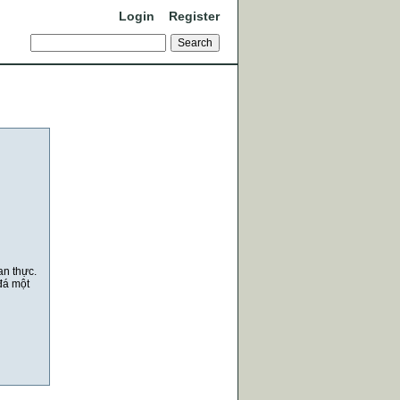
Login
Register
an thực.
đá một