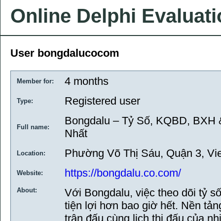
Online Delphi Evaluat
User bongdalucocom
4 months
Member for:
Registered user
Type:
Bongdalu – Tỷ Số, KQBD, BXH &
Full name:
Nhất
Phường Võ Thị Sáu, Quận 3, Vi
Location:
https://bongdalu.co.com/
Website:
About:
Với Bongdalu, việc theo dõi tỷ s
tiện lợi hơn bao giờ hết. Nền tản
trận đấu cùng lịch thi đấu của nh