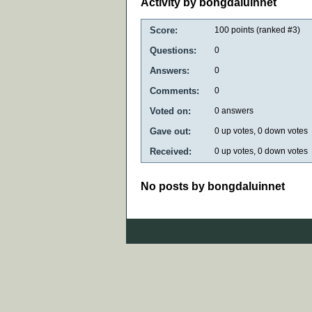
Activity by bongdaluinnet
Score:
100
points (ranked #
3
)
Questions:
0
Answers:
0
Comments:
0
Voted on:
0
answers
Gave out:
0
up votes,
0
down votes
Received:
0
up votes,
0
down votes
No posts by bongdaluinnet