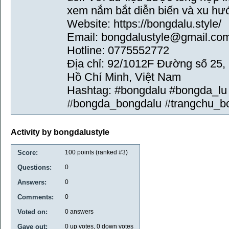
xem nắm bắt diễn biến và xu hư
Website: https://bongdalu.style/
Email: bongdalustyle@gmail.co
Hotline: 0775552772
Địa chỉ: 92/1012F Đường số 25
Hồ Chí Minh, Việt Nam
Hashtag: #bongdalu #bongda_lu
#bongda_bongdalu #trangchu_b
Activity by bongdalustyle
Score:
100
points (ranked #
3
)
Questions:
0
Answers:
0
Comments:
0
Voted on:
0
answers
Gave out:
0
up votes,
0
down votes