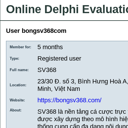
Online Delphi Evaluat
User bongsv368com
5 months
Member for:
Registered user
Type:
SV368
Full name:
23/30 Đ. số 3, Bình Hưng Hoà A
Location:
Minh, Việt Nam
https://bongsv368.com/
Website:
About:
SV368 là nền tảng cá cược trực 
được xây dựng theo mô hình hiệ
thống cung cấp đa dạng nội dung 