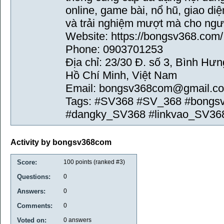
online, game bài, nổ hũ, giao diệ
và trải nghiệm mượt mà cho ngư
Website: https://bongsv368.com/
Phone: 0903701253
Địa chỉ: 23/30 Đ. số 3, Bình Hư
Hồ Chí Minh, Việt Nam
Email: bongsv368com@gmail.c
Tags: #SV368 #SV_368 #bongs
#dangky_SV368 #linkvao_SV36
Activity by bongsv368com
Score:
100
points (ranked #
3
)
Questions:
0
Answers:
0
Comments:
0
Voted on:
0
answers