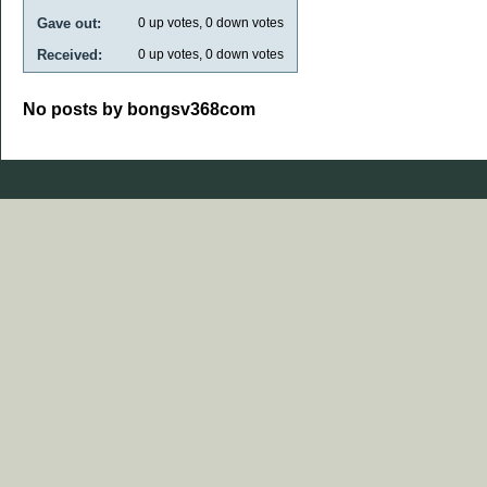
Gave out:
0
up votes,
0
down votes
Received:
0
up votes,
0
down votes
No posts by bongsv368com