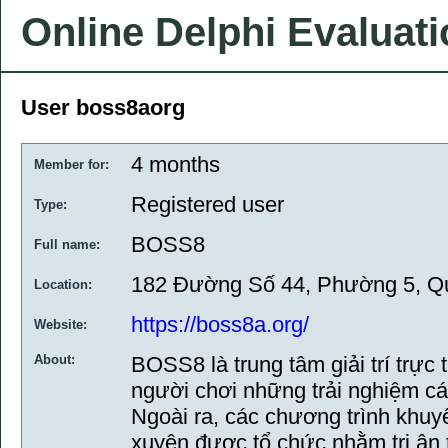
Online Delphi Evaluat
User boss8aorg
4 months
Member for:
Registered user
Type:
BOSS8
Full name:
182 Đường Số 44, Phường 5, Qu
Location:
https://boss8a.org/
Website:
About:
BOSS8 là trung tâm giải trí trực
người chơi những trải nghiệm cá
Ngoài ra, các chương trình khuy
xuyên được tổ chức nhằm tri ân 