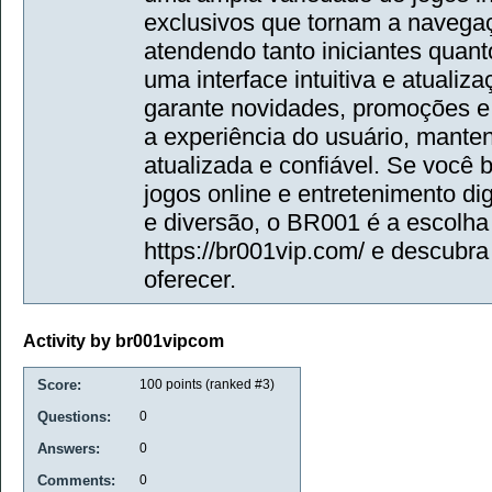
exclusivos que tornam a navegaçã
atendendo tanto iniciantes quan
uma interface intuitiva e atuali
garante novidades, promoções e
a experiência do usuário, mante
atualizada e confiável. Se você
jogos online e entretenimento di
e diversão, o BR001 é a escolha i
https://br001vip.com/ e descubr
oferecer.
Activity by br001vipcom
Score:
100
points (ranked #
3
)
Questions:
0
Answers:
0
Comments:
0