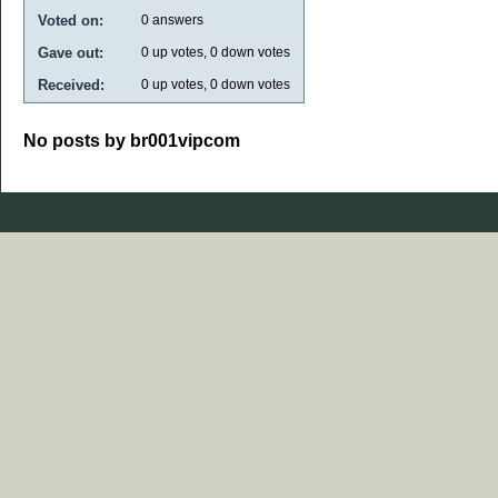
Voted on:
0
answers
Gave out:
0
up votes,
0
down votes
Received:
0
up votes,
0
down votes
No posts by br001vipcom