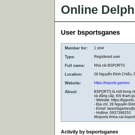
Online Delph
User bsportsganes
Member for:
1 year
Type:
Registered user
Full name:
Nhà cái BSPORTS
Location:
28 Nguyễn Đình Chiểu, 
Website:
https://bsports.games/
About:
BSPORTS là một trong nh
và đẳng cấp. Khi tham gi
- Website: https://bsport
- Địa chỉ: 28 Nguyễn Đì
- Email: bpsortsgames@
- Hotline: 0937398253
#bsports #nha-cai-bsport
Activity by bsportsganes