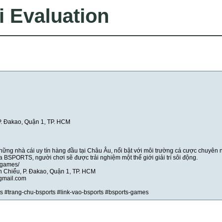
i Evaluation
P. Đakao, Quận 1, TP. HCM
ững nhà cái uy tín hàng đầu tại Châu Âu, nổi bật với môi trường cá cược chuyên 
a BSPORTS, người chơi sẽ được trải nghiệm một thế giới giải trí sôi động.
s.games/
nh Chiểu, P. Đakao, Quận 1, TP. HCM
gmail.com
s #trang-chu-bsports #link-vao-bsports #bsports-games