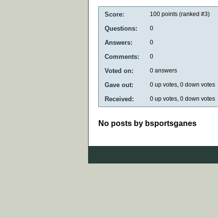
Score:
100
points (ranked #
3
)
Questions:
0
Answers:
0
Comments:
0
Voted on:
0
answers
Gave out:
0
up votes,
0
down votes
Received:
0
up votes,
0
down votes
No posts by bsportsganes