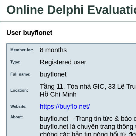
Online Delphi Evaluat
User buyflonet
8 months
Member for:
Registered user
Type:
buyflonet
Full name:
Tầng 11, Tòa nhà GIC, 33 Lê Tr
Location:
Hồ Chí Minh
https://buyflo.net/
Website:
About:
buyflo.net – Trang tin tức & báo 
buyflo.net là chuyên trang thông
chóng các bản tin nóng hổi từ đờ