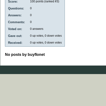
Score:
100
points (ranked #
3
)
Questions:
0
Answers:
0
Comments:
0
Voted on:
0
answers
Gave out:
0
up votes,
0
down votes
Received:
0
up votes,
0
down votes
No posts by buyflonet