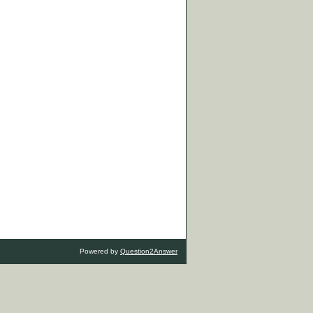
Powered by
Question2Answer