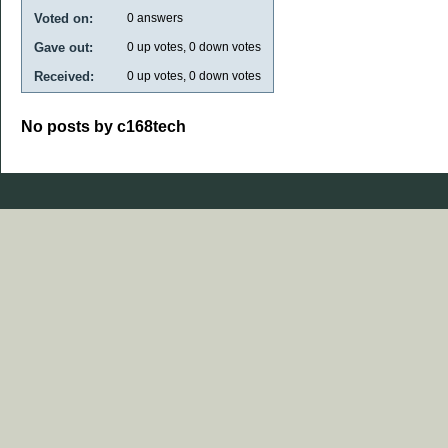
Voted on:
0
answers
Gave out:
0
up votes,
0
down votes
Received:
0
up votes,
0
down votes
No posts by c168tech