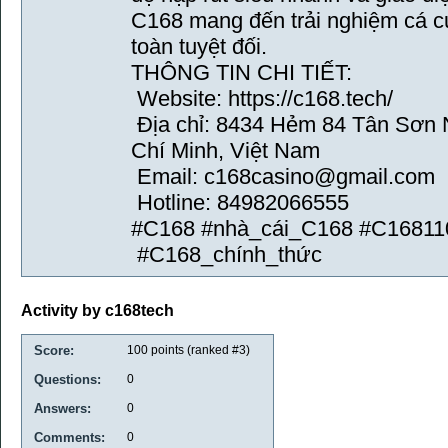
C168 mang đến trải nghiệm cá 
toàn tuyệt đối.
THÔNG TIN CHI TIẾT:
Website: https://c168.tech/
Địa chỉ: 8434 Hẻm 84 Tân Sơn 
Chí Minh, Việt Nam
Email: c168casino@gmail.com
Hotline: 84982066555
#C168 #nhà_cái_C168 #C168110
#C168_chính_thức
Activity by c168tech
Score:
100
points (ranked #
3
)
Questions:
0
Answers:
0
Comments:
0