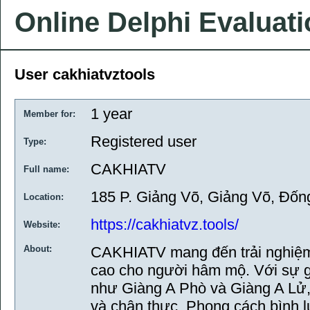
Online Delphi Evaluat
User cakhiatvztools
1 year
Member for:
Registered user
Type:
CAKHIATV
Full name:
185 P. Giảng Võ, Giảng Võ, Đốn
Location:
https://cakhiatvz.tools/
Website:
About:
CAKHIATV mang đến trải nghiệm
cao cho người hâm mộ. Với sự g
như Giàng A Phò và Giàng A Lử,
và chân thực. Phong cách bình l