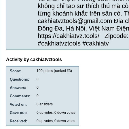
không chỉ tạo sự thích thú mà c
từng khoảnh khắc trên sân cỏ. 
cakhiatvztools@gmail.com Địa ch
Đống Đa, Hà Nội, Việt Nam Điện 
https://cakhiatvz.tools/ Zipcod
#cakhiatvztools #cakhiatv
Activity by cakhiatvztools
Score:
100
points (ranked #
3
)
Questions:
0
Answers:
0
Comments:
0
Voted on:
0
answers
Gave out:
0
up votes,
0
down votes
Received:
0
up votes,
0
down votes