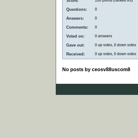
Score:
100
points (ranked #
3
)
Questions:
0
Answers:
0
Comments:
0
Voted on:
0
answers
Gave out:
0
up votes,
0
down votes
Received:
0
up votes,
0
down votes
No posts by ceosv88uscom8