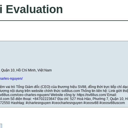
i Evaluation
 Quận 10, Hồ Chí Minh, Việt Nam
harles-nguyen/
m vai trò Tổng Giám đốc (CEO) của thương hiệu SV88, đồng thời trực tiếp chỉ đạ
lượng nội dung trên website chính thức sv88us.com Thông tin liên hệ: Link giới thi
sv88us.com/ceo-charles-nguyen/ Website công ty: https://sv88us.com/ Email:
.com Số điện thoại: +84702223647 Địa chỉ: 527 Hoà Hảo, Phường 7, Quận 10, H
: 72550 Hashtag: #charlesnguyen #ceocharlesnguyen #ceosv88 #ceosv88uscom