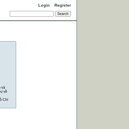
Login
Register
o và
ệu về
ồ Chí