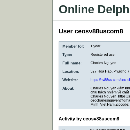
Online Delph
User ceosv88uscom8
Member for:
1 year
Type:
Registered user
Full name:
Charles Nguyen
Location:
527 Hoà Hảo, Phường 7,
Website:
https://sv88us.com/ceo-c
About:
Charles Nguyen đảm nhiệ
chịu trách nhiệm về chất 
Charles Nguyen: https://
ceocharlesnguyen@gmail
Minh, Việt Nam Zipcode
Activity by ceosv88uscom8