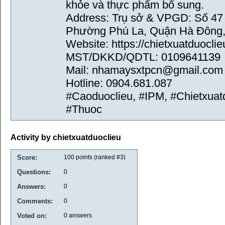
khỏe và thực phẩm bổ sung.
Address: Trụ sở & VPGD: Số 47 
Phường Phú La, Quận Hà Đông,
Website: https://chietxuatduocli
MST/DKKD/QDTL: 0109641139
Mail: nhamaysxtpcn@gmail.com
Hotline: 0904.681.087
#Caoduoclieu, #IPM, #Chietxua
#Thuoc
Activity by chietxuatduoclieu
Score:
100
points (ranked #
3
)
Questions:
0
Answers:
0
Comments:
0
Voted on:
0
answers