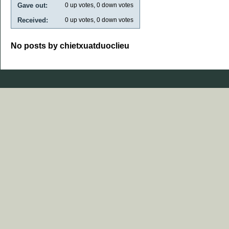
Gave out:
0
up votes,
0
down votes
Received:
0
up votes,
0
down votes
No posts by chietxuatduoclieu