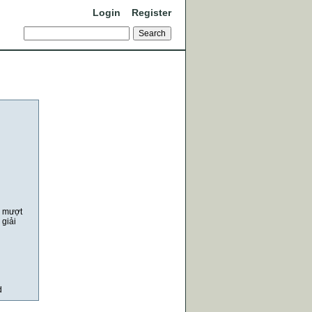
Login
Register
n mượt
 giải
d