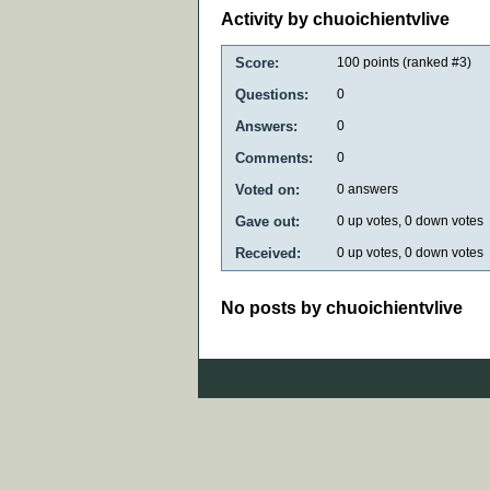
Activity by chuoichientvlive
Score:
100
points (ranked #
3
)
Questions:
0
Answers:
0
Comments:
0
Voted on:
0
answers
Gave out:
0
up votes,
0
down votes
Received:
0
up votes,
0
down votes
No posts by chuoichientvlive