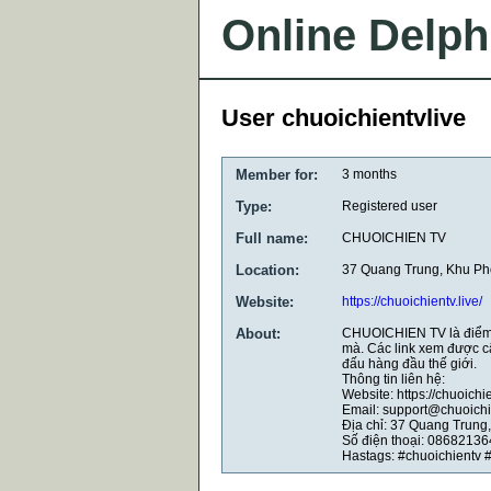
Online Delph
User chuoichientvlive
Member for:
3 months
Type:
Registered user
Full name:
CHUOICHIEN TV
Location:
37 Quang Trung, Khu Phố
Website:
https://chuoichientv.live/
About:
CHUOICHIEN TV là điểm đ
mà. Các link xem được c
đấu hàng đầu thế giới.
Thông tin liên hệ:
Website: https://chuoichi
Email: support@chuoichie
Địa chỉ: 37 Quang Trung,
Số điện thoại: 0868213
Hastags: #chuoichientv