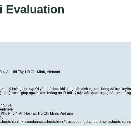
i Evaluation
 4, An Hội Tây, Hồ Chí Minh, Vietnam
ến lý tưởng cho người yêu thể thao khi cung cấp dịch vụ xem bóng đá trực tuyế
ập nhật sớm, giúp người xem không bỏ lỡ bất kỳ trận đấu quan trọng nào từ những
entv.live/
ntv.live
 Khu Phố 4, An Hội Tây, Hồ Chí Minh, Vietnam
645
 #chuoichienlink #xembongdachuoichien #tructiepbongdachuoichien #chuoichienh