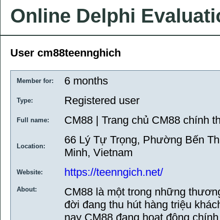
Online Delphi Evaluat
User cm88teennghich
6 months
Member for:
Registered user
Type:
CM88 | Trang chủ CM88 chính t
Full name:
66 Lý Tự Trọng, Phường Bến Th
Location:
Minh, Vietnam
https://teenngich.net/
Website:
About:
CM88 là một trong những thương
đời đang thu hút hàng triệu khác
nay CM88 đang hoạt động chính t