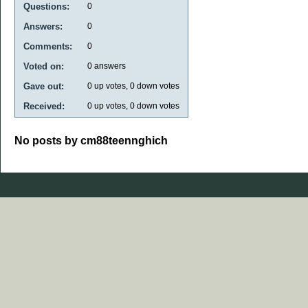
Questions:
0
Answers:
0
Comments:
0
Voted on:
0
answers
Gave out:
0
up votes,
0
down votes
Received:
0
up votes,
0
down votes
No posts by cm88teennghich