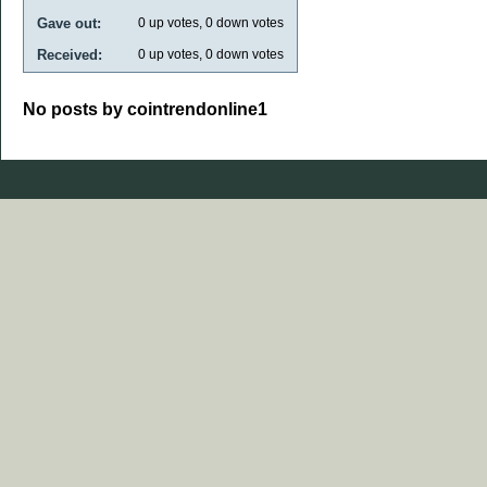
Gave out:
0
up votes,
0
down votes
Received:
0
up votes,
0
down votes
No posts by cointrendonline1