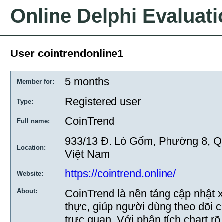
Online Delphi Evaluat
User cointrendonline1
5 months
Member for:
Registered user
Type:
CoinTrend
Full name:
933/13 Đ. Lò Gốm, Phường 8, Q
Location:
Việt Nam
https://cointrend.online/
Website:
About:
CoinTrend là nền tảng cập nhật x
thực, giúp người dùng theo dõi 
trực quan. Với phân tích chart rõ