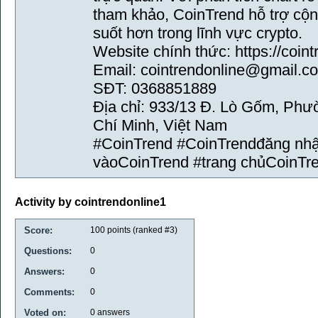
tham khảo, CoinTrend hỗ trợ cộ
suốt hơn trong lĩnh vực crypto.
Website chính thức: https://coint
Email: cointrendonline@gmail.c
SĐT: 0368851889
Địa chỉ: 933/13 Đ. Lò Gốm, Phư
Chí Minh, Việt Nam
#CoinTrend #CoinTrendđăng nhập
vàoCoinTrend #trang chủCoinTr
Activity by cointrendonline1
Score:
100
points (ranked #
3
)
Questions:
0
Answers:
0
Comments:
0
Voted on:
0
answers