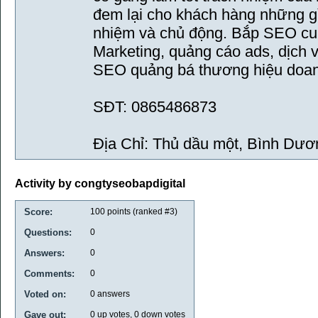
đem lại cho khách hàng những gì 
nhiệm và chủ động. Bắp SEO cun
Marketing, quảng cáo ads, dịch v
SEO quảng bá thương hiệu doan
SĐT: 0865486873
Địa Chỉ: Thủ dầu một, Bình Dươ
Activity by congtyseobapdigital
Score:
100
points (ranked #
3
)
Questions:
0
Answers:
0
Comments:
0
Voted on:
0
answers
Gave out:
0
up votes,
0
down votes