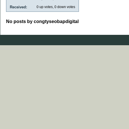
Received:
0
up votes,
0
down votes
No posts by congtyseobapdigital