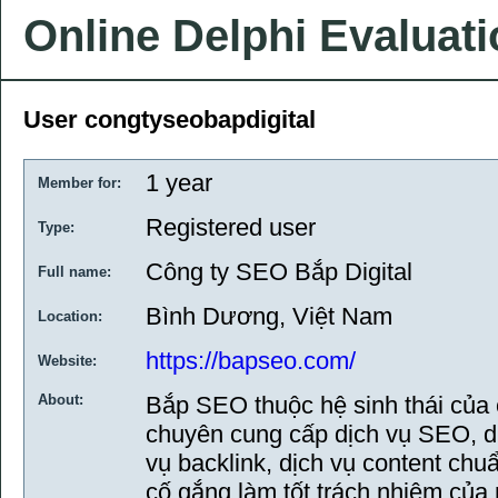
Online Delphi Evaluat
User congtyseobapdigital
1 year
Member for:
Registered user
Type:
Công ty SEO Bắp Digital
Full name:
Bình Dương, Việt Nam
Location:
https://bapseo.com/
Website:
About:
Bắp SEO thuộc hệ sinh thái của c
chuyên cung cấp dịch vụ SEO, dịc
vụ backlink, dịch vụ content chu
cố gắng làm tốt trách nhiệm củ